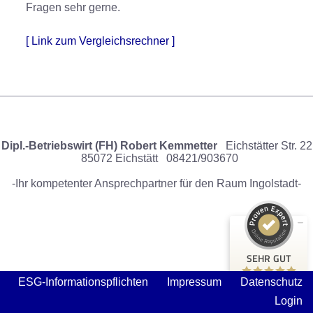
Fragen sehr gerne.
[ Link zum Vergleichsrechner ]
Kundenbewertungen und Erfahrungen zu
Investmentberater, Versicherungsmakler, Baufinanzier...
Dipl.-Betriebswirt (FH) Robert Kemmetter
Eichstätter Str. 22
SEHR GUT
100%
85072 Eichstätt
08421/903670
Empfehlungen auf
-Ihr kompetenter Ansprechpartner
für den Raum Ingolstadt-
ProvenExpert.com
5,00 / 5,00
9
31
Bewertungen auf
Bewertungen von 3
ProvenExpert.com
anderen Quellen
SEHR GUT
ESG-Informationspflichten
Impressum
Datenschutz
Blick aufs ProvenExpert-Profil werfen
40 Kundenbewertungen
Authentizität
31.3.2025
Login